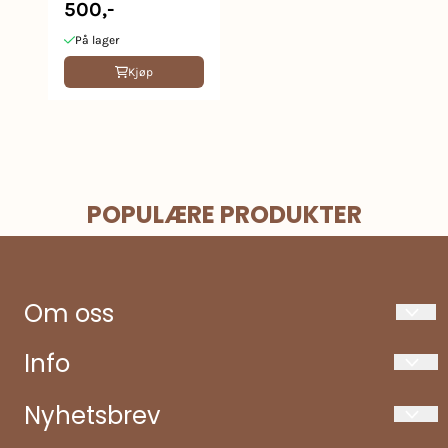
500,-
På lager
Kjøp
POPULÆRE PRODUKTER
Om oss
Toppen Trearbeid & Høvleri
Info
Tungebrekke 9
Om oss
Nyhetsbrev
5750 Odda
Kontakt oss
E-post