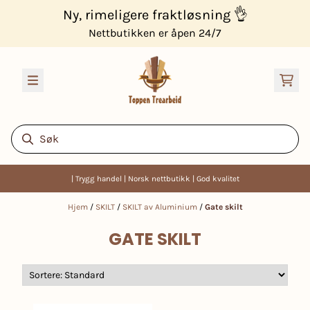
Hopp til innhold
Ny, rimeligere fraktløsning 👌
Nettbutikken er åpen 24/7
| Trygg handel | Norsk nettbutikk | God kvalitet
Hjem
/
SKILT
/
SKILT av Aluminium
/
Gate skilt
GATE SKILT