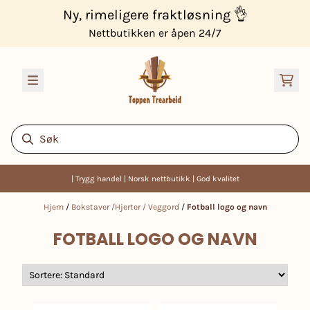
Hopp til innhold
Ny, rimeligere fraktløsning 👌
Nettbutikken er åpen 24/7
| Trygg handel | Norsk nettbutikk | God kvalitet
Hjem
/
Bokstaver /Hjerter / Veggord
/
Fotball logo og navn
FOTBALL LOGO OG NAVN