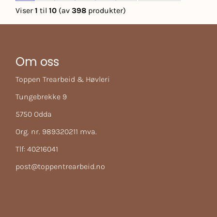
Viser
1
til
10
(av
398
produkter)
Om oss
Toppen Trearbeid & Høvleri
Tungebrekke 9
5750 Odda
Org. nr. 989320211 mva.
Tlf:
40216041
post@toppentrearbeid.no