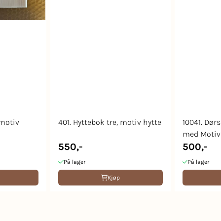
 motiv
401. Hyttebok tre, motiv hytte
10041. Dør
med Motiv 
550,-
500,-
På lager
På lager
Kjøp