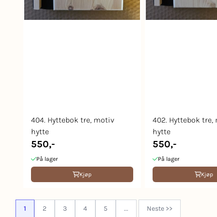
404. Hyttebok tre, motiv
402. Hyttebok tre,
hytte
hytte
550,-
550,-
På lager
På lager
Kjøp
Kjøp
1
2
3
4
5
...
Neste >>