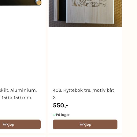
skilt. Aluminium,
403. Hyttebok tre, motiv båt
 150 x 150 mm.
3
550,-
På lager
Kjøp
Kjøp