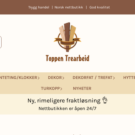
Trygg handel | Norsk nettbutikk | God kvalitet
NTETING/KLOKKER
DEKOR
DEKORFAT / TREFAT
HYTT
TURKOPP
NYHETER
Ny, rimeligere fraktløsning 👌
Nettbutikken er åpen 24/7