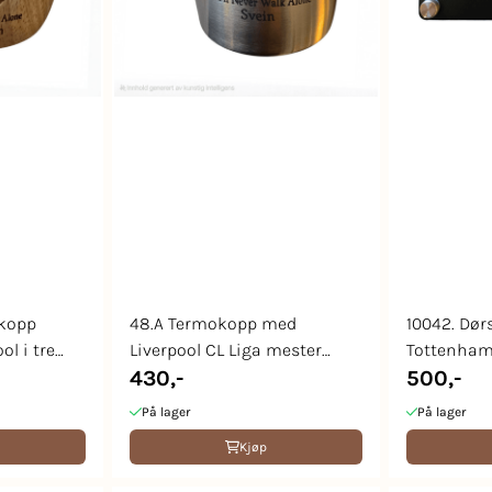
ekopp
48.A Termokopp med
10042. Dør
ol i tre
Liverpool CL Liga mester
Tottenham
2025
430,-
500,-
På lager
På lager
Kjøp