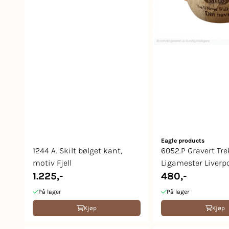
Eagle products
1244 A. Skilt bølget kant,
6052.P Gravert Tr
motiv Fjell
Ligamester Liverpo
1.225,-
2025
480,-
På lager
På lager
Kjøp
Kjøp