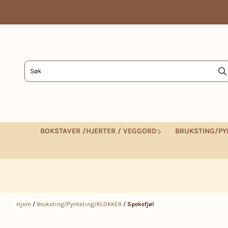
Hopp til innhold
BOKSTAVER /HJERTER / VEGGORD
BRUKSTING/PY
Hjem
/
Bruksting/Pynteting/KLOKKER
/
Spekefjøl