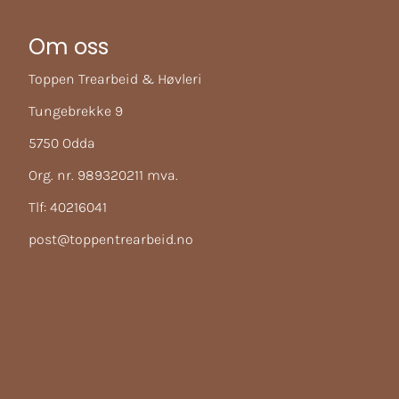
Om oss
Toppen Trearbeid & Høvleri
Tungebrekke 9
5750 Odda
Org. nr. 989320211 mva.
Tlf:
40216041
post@toppentrearbeid.no