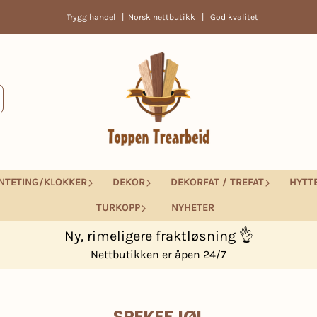
Trygg handel | Norsk nettbutikk | God kvalitet
NTETING/KLOKKER
DEKOR
DEKORFAT / TREFAT
HYTT
TURKOPP
NYHETER
Ny, rimeligere fraktløsning 👌
Nettbutikken er åpen 24/7
SPEKEFJØL