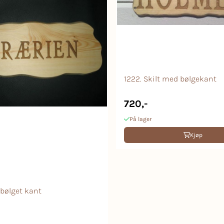
1222. Skilt med bølgekant
720,-
På lager
Kjøp
t bølget kant