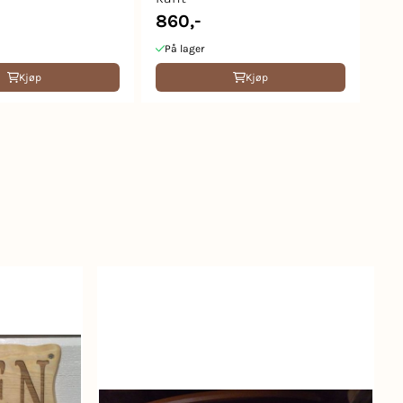
860,-
På lager
Kjøp
Kjøp