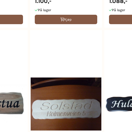
1.100,-
1.088,-
På lager
På lager
Kjøp