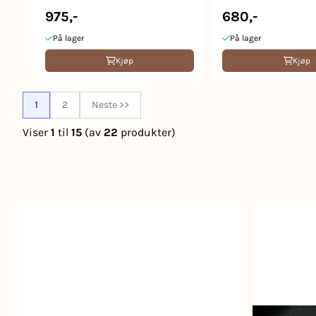
975,-
680,-
På lager
På lager
Kjøp
Kjøp
1
2
Neste >>
Viser
1
til
15
(av
22
produkter)