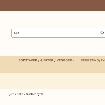
Hopp til innhold
BOKSTAVER /HJERTER / VEGGORD
BRUKSTING/PY
Hjem
/
SKILT
/
Treskilt hytte