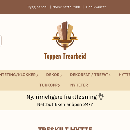
Trygg handel | Norsk nettbutikk | God kvalitet
NTETING/KLOKKER
DEKOR
DEKORFAT / TREFAT
HYTT
TURKOPP
NYHETER
Ny, rimeligere fraktløsning 👌
Nettbutikken er åpen 24/7
TRESKILT HYTTE