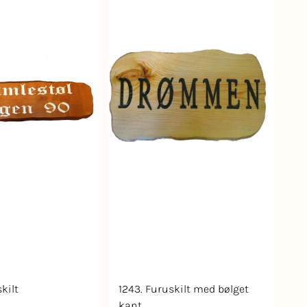
kilt
1243. Furuskilt med bølget
kant