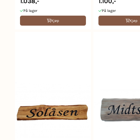
1.038,-
1.100,-
På lager
På lager
Kjøp
Kjøp