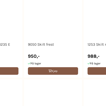
 1235 E
9050 Skilt frest
1253 Skilt
950,-
988,-
På lager
På lager
Kjøp