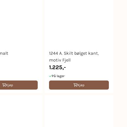
 malt
1244 A. Skilt bølget kant,
motiv Fjell
1.225,-
På lager
Kjøp
Kjøp