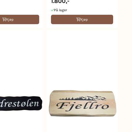
1.800,-
På lager
Kjøp
Kjøp