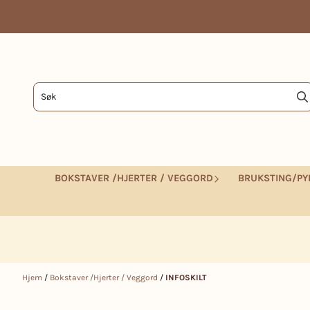
Hopp til innhold
BOKSTAVER /HJERTER / VEGGORD
BRUKSTING/PY
Hjem
/
Bokstaver /Hjerter / Veggord
/
INFOSKILT