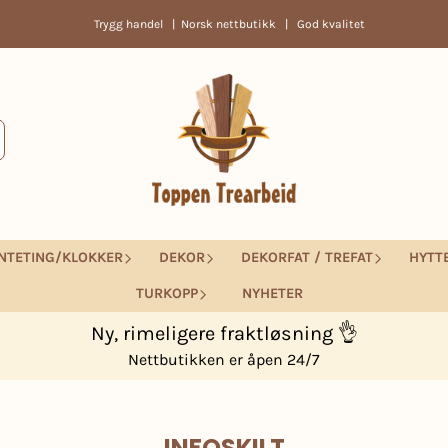
Trygg handel | Norsk nettbutikk | God kvalitet
NTETING/KLOKKER
DEKOR
DEKORFAT / TREFAT
HYTT
TURKOPP
NYHETER
Ny, rimeligere fraktløsning 👌
Nettbutikken er åpen 24/7
INFOSKILT